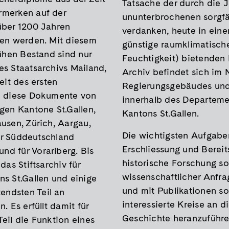
Tatsache der durch die 
rmerken auf der
ununterbrochenen sorgf
über 1200 Jahren
verdanken, heute in ein
sen werden. Mit diesem
günstige raumklimatisc
rühen Bestand sind nur
Feuchtigkeit) bietenden
es Staatsarchivs Mailand,
Archiv befindet sich im 
eit des ersten
Regierungsgebäudes und 
nd diese Dokumente von
innerhalb des Departemen
gen Kantone St.Gallen,
Kantons St.Gallen.
usen, Zürich, Aargau,
Die wichtigsten Aufgaben
für Süddeutschland
Erschliessung und Bereit
d für Vorarlberg. Bis
historische Forschung s
das Stiftsarchiv für
wissenschaftlicher Anfra
s St.Gallen und einige
und mit Publikationen so
ndsten Teil an
interessierte Kreise an d
. Es erfüllt damit für
Geschichte heranzuführe
eil die Funktion eines