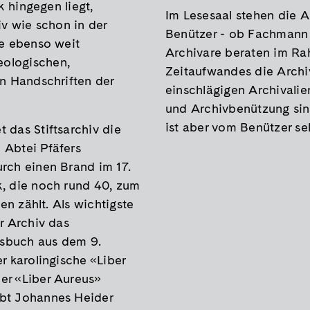
k hingegen liegt,
Im Lesesaal stehen die 
iv wie schon in der
Benützer - ob Fachmann 
ie ebenso weit
Archivare beraten im Ra
ologischen,
Zeitaufwandes die Archi
en Handschriften der
einschlägigen Archivalie
und Archivbenützung sin
ist aber vom Benützer sel
 das Stiftsarchiv die
 Abtei Pfäfers
rch einen Brand im 17.
k, die noch rund 40, zum
ten zählt. Als wichtigste
r Archiv das
sbuch aus dem 9.
r karolingische «Liber
er «Liber Aureus»
Abt Johannes Heider