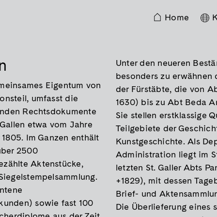
Home
K
en
Unter den neueren Bestän
besonders zu erwähnen 
 gemeinsames Eigentum von
der Fürstäbte, die von A
nsteil, umfasst die
1630) bis zu Abt Beda An
ffenden Rechtsdokumente
Sie stellen erstklassige Q
.Gallen etwa vom Jahre
Teilgebiete der Geschich
 1805. Im Ganzen enthält
Kunstgeschichte. Als De
über 2500
Administration liegt im S
zählte Aktenstücke,
letzten St. Galler Abts P
 Siegelstempelsammlung.
+1829), mit dessen Tage
ntene
Brief- und Aktensammlu
kunden) sowie fast 100
Die Überlieferung eines s
cherdiplome aus der Zeit