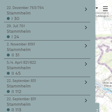
22. Dezember 763/764
DE
Stammheim
I 30
29. Juli 761
Stammheim
I 24
2. November 819?
Stammheim
II 31
5./4. April 821/822
Stammheim
II 45
22. September 831
Stammheim
II 112
22. September 831
Stammheim
II 113