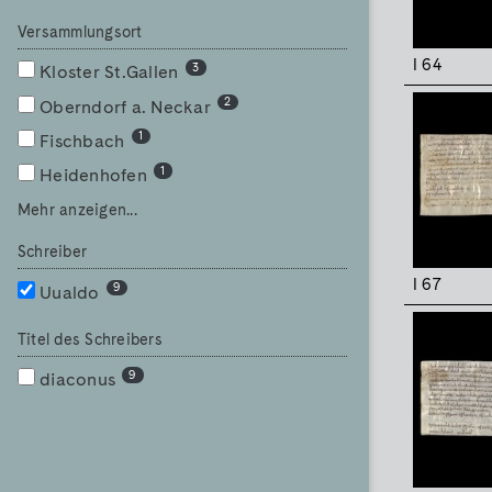
Versammlungsort
I 64
3
Kloster St.Gallen
2
Oberndorf a. Neckar
1
Fischbach
1
Heidenhofen
Mehr anzeigen...
Schreiber
I 67
9
Uualdo
Titel des Schreibers
9
diaconus