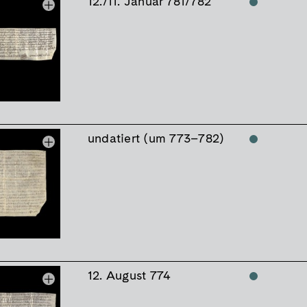
12./11. Januar 781/782
undatiert (um 773–782)
12. August 774