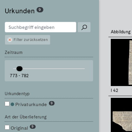
Urkunden
9
Abbildung
Filter zurücksetzen
Zeitraum
773 - 782
I 42
Urkundentyp
9
Privaturkunde
Art der Überlieferung
9
Original