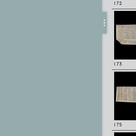
I 72
I 73
I 75