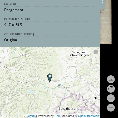
Material
Pergament
Format B × H (cm)
21.7 × 31.5
Art der Überlieferung
Original
Sprache
lateinisch
Schreiber
[keine Angabe]
Titel des Schreibers
[keine Angabe]
Chartae Latinae Antiquiores
CIX, 56
Chartularium Sangallense
713
Leaflet
| Powered by
Esri
, Map data ©
OpenStreetMap