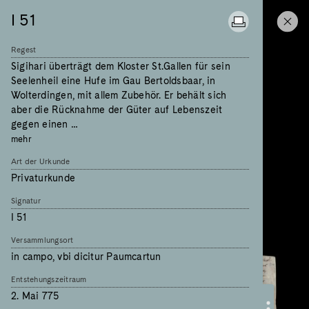
I 51
Regest
Sigihari überträgt dem Kloster St.Gallen für sein
Seelenheil eine Hufe im Gau Bertoldsbaar, in
Wolterdingen, mit allem Zubehör. Er behält sich
aber die Rücknahme der Güter auf Lebenszeit
gegen einen …
mehr
Art der Urkunde
Privaturkunde
Signatur
I 51
Versammlungsort
in campo, vbi dicitur Paumcartun
Entstehungszeitraum
2. Mai 775