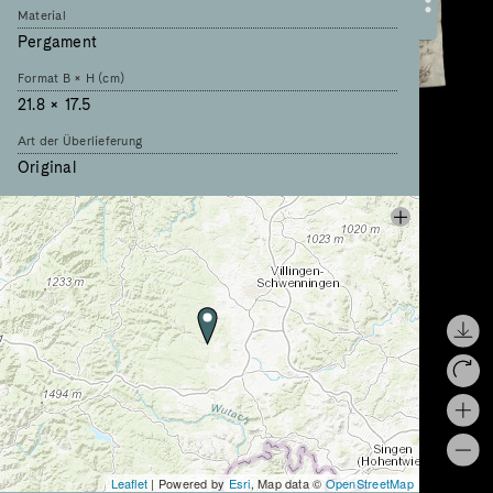
Material
Pergament
Format B × H (cm)
21.8 × 17.5
Art der Überlieferung
Original
Sprache
lateinisch
Schreiber
Uualto
Titel des Schreibers
diaconus
Chartae Latinae Antiquiores
I, 76
Chartularium Sangallense
72
Leaflet
| Powered by
Esri
, Map data ©
OpenStreetMap