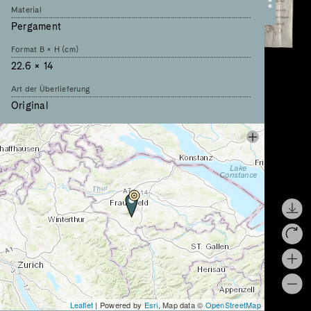
Material
Pergament
Format B × H (cm)
22.6 × 14
Art der Überlieferung
Original
Sprache
lateinisch
Schreiber
Cozpreht
Titel des Schreibers
subdiaconus
Chartae Latinae Antiquiores
CII, 26
Chartularium Sangallense
295
Leaflet
| Powered by
Esri
, Map data ©
OpenStreetMap